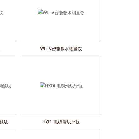
仪
WL-IV智能微水测量仪
滑触线
HXDL电缆滑线导轨