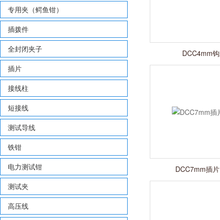
专用夹（鳄鱼钳）
插拨件
全封闭夹子
DCC4mm
插片
接线柱
短接线
测试导线
铁钳
电力测试钳
DCC7mm插
测试夹
高压线