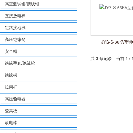
高空测试钳/接线钳
直接放电棒
短路接地线
高压绝缘凳
JYG-S-66KV
安全帽
共 3 条记录，当前 1 
绝缘手套/绝缘靴
绝缘梯
拉闸杆
高压验电器
登高板
放电棒