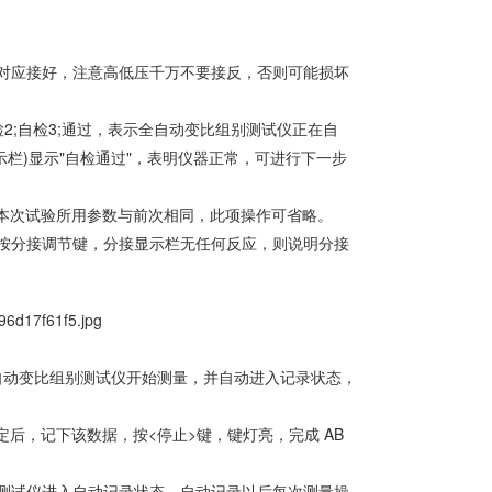
b、c)对应接好，注意高低压千万不要接反，否则可能损坏
检2;自检3;通过，表示全自动变比组别测试仪正在自
栏)显示"自检通过"，表明仪器正常，可进行下一步
如本次试验所用参数与前次相同，此项操作可省略。
按分接调节键，分接显示栏无任何反应，则说明分接
全自动变比组别测试仪开始测量，并自动进入记录状态，
后，记下该数据，按<停止>键，键灯亮，完成 AB
测试仪进入自动记录状态，自动记录以后每次测量操