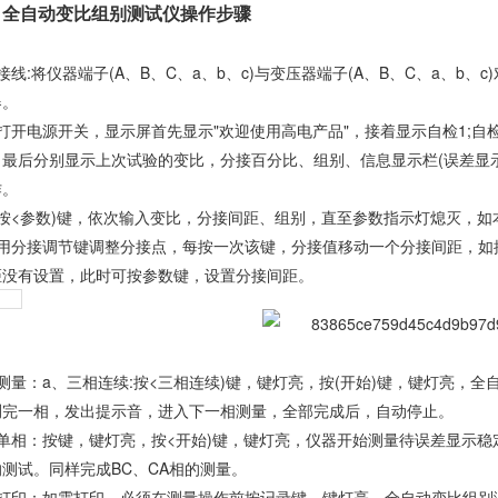
全自动变比组别测试仪操作步骤
接线:将仪器端子(A、B、C、a、b、c)与变压器端子(A、B、C、a、
器。
打开电源开关，显示屏首先显示"欢迎使用高电产品"，接着显示自检1;自
，最后分别显示上次试验的变比，分接百分比、组别、信息显示栏(误差显示
作。
、按<参数)键，依次输入变比，分接间距、组别，直至参数指示灯熄灭，
、用分接调节键调整分接点，每按一次该键，分接值移动一个分接间距，如
距没有设置，此时可按参数键，设置分接间距。
、测量：a、三相连续:按<三相连续)键，键灯亮，按(开始)键，键灯亮，
测完一相，发出提示音，进入下一相测量，全部完成后，自动停止。
单相：按
键，键灯亮，按<开始)键，键灯亮，仪器开始测量待误差显示稳定
的测试。同样完成BC、CA相的测量。
、打印：如需打印，必须在测量操作前按记录键，键灯亮，全自动变比组别