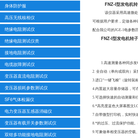
FNZ-I型发电机
身体防护服
该仪器采用高速微处理
高压无线核相仪
可根据用户要求，定做各种容
绝缘电阻测试仪
配合我公司的JGE-1电
FNZ-I型发电机
绝缘电阻测试仪类
接地电阻测试仪
1.高速测量各种同步
电缆故障测试仪
2. 全自动（单向或双向
变压器直流电阻测试仪
3.进口“一键飞梭”（旋转
变压器损耗参数测试仪
4.内置超大容量存储器，可
5.可选择快速的自动测量
SF6气体检漏仪
6.*高亮度蓝色大屏幕图文
电力变压器互感器消磁仪
7.自带微型打印机，实时
变压器有载开关参数测试仪
8.*的过压、过流保护功
9.可兼做单相变压器的空
双钳多功能接地电阻测试仪