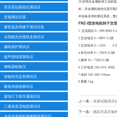
10.采用全金属标准工业
变压器短路阻抗测试仪
的，非金属机箱的仪器可能
安规测试仪器
本设备采用的测试系统，数
FNZ-I型发电机转子交
避雷器及绝缘子测试仪器
1..交流阻抗 0～999.999Ω 0
太阳能光伏接线盒测试仪
2.交流电压 0～600V 0.2级
3.交流电流 0～120A 0.
漏电保护测试仪
4.有功功率 0～72KW 0.2级
超声波线缆测高仪
5.频率 45～75HZ 0.2级
继电器校验仪
6.工作电源 220±10％ 50HZ
7.体积 320×268×150mm
智能电导盐密测试仪
8.重量 5 kg
蓄电池放电测试仪
接地引下线导通测试仪
上一条：
浅谈试验高压
三通道直流电阻测试仪
下一条：
感应式高压验
水内冷发电机绝缘电阻测试仪