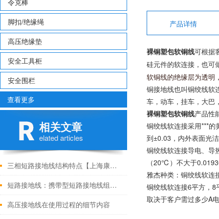
令克棒
脚扣/绝缘绳
产品详情
高压绝缘垫
裸铜塑包软铜线
可根据
安全工具柜
硅元件的软连接，也可
软铜线的绝缘层为透明，
安全围栏
铜接地线也叫铜绞线软
查看更多
车，动车，挂车，大巴
裸铜塑包软铜线
产品性
相关文章
铜绞线软连接采用**
elated articles
到±0.03，内外表面
铜绞线软连接导电、导
（20℃）不大于0.01930
三相短路接地线结构特点【上海康登电气】
雅杰种类：铜绞线软连接
短路接地线：携带型短路接地线组成元件
铜绞线软连接6平方，8平
取决于客户需过多少A
高压接地线在使用过程的细节内容