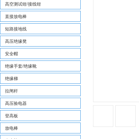
高空测试钳/接线钳
直接放电棒
短路接地线
高压绝缘凳
安全帽
绝缘手套/绝缘靴
绝缘梯
拉闸杆
高压验电器
登高板
放电棒