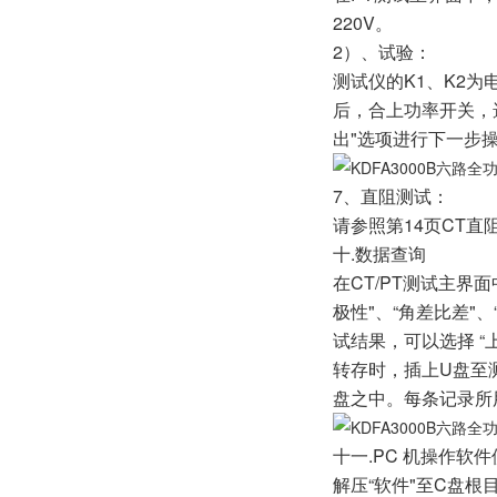
220V。
2）、试验：
测试仪的K1、K2
后，合上功率开关，选
出"选项进行下一步
7、直阻测
请参照第14页CT直
十.数据查询
在CT/PT测试主界
极性"、“角差比差"
试结果，可以选择 “上
转存时，插上U盘至测
盘之中。每条记录所
十一.PC 机操作软
解压“软件"至C盘根