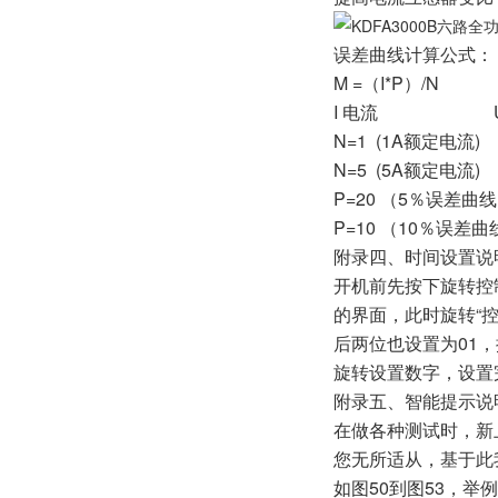
误差曲线计算公式：
M =（I*P）/N ZI
I 电流 U
N=1 (1A额定电流
N=5 (5A额定电
P=20 （5％误差曲
P=10 （10％误差
附录四、时间设置说
开机前先按下旋转控
的界面，此时旋转“控
后两位也设置为01
旋转设置数字，设置
附录五、智能提示
在做各种测试时，新
您无所适从，基于此
如图50到图53，