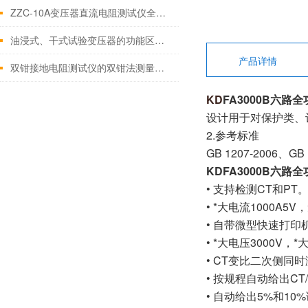
ZZC-10A变压器直流电阻测试仪全面讲解
油浸式、干式试验变压器的功能区别在哪些？
产品详情
双钳接地电阻测试仪的双钳法测量原理
KD
FA3000B
六路全
设计用于对保护类、
2.参考标准
GB 1207-2006、GB 
KD
FA3000B
六路全
• 支持检测CT和PT
• *大电流1000
• 自带微型快速打
• *大电压3000V，
• CT变比二次侧同
• 按规程自动给出C
• 自动给出5%和10