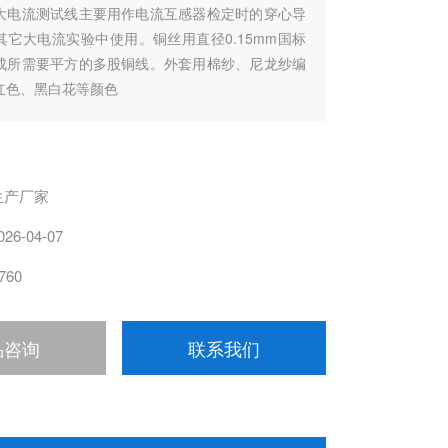
大电流测试线主要用作电流互感器检定时的穿心导
其它大电流实验中使用。铜丝用直径0.15mm国标
成所需要平方的多股铜线。外套用棉纱、尼龙纱编
红色、黑白花等颜色
生产厂家
026-04-07
760
品咨询
联系我们