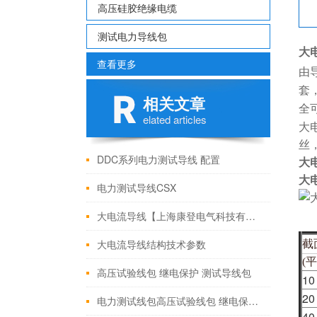
高压硅胶绝缘电缆
测试电力导线包
大
查看更多
由
套
相关文章
全
elated articles
大
丝
DDC系列电力测试导线 配置
大
大
电力测试导线CSX
大电流导线【上海康登电气科技有限公司】
大电流导线结构技术参数
截
(平
高压试验线包 继电保护 测试导线包
10
20
电力测试线包高压试验线包 继电保护 测试导线包
40