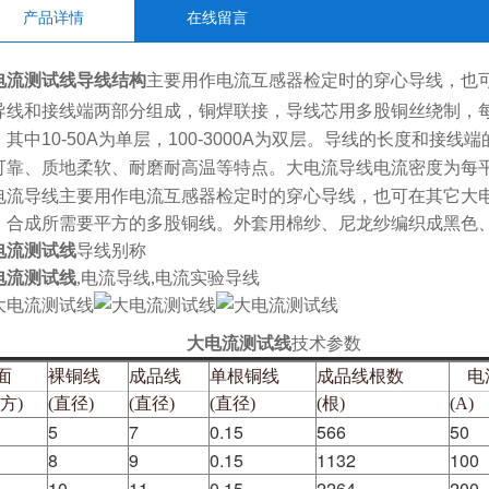
产品详情
在线留言
电流测试线
导线
结构
主要用作电流互感器检定时的穿心导线，也
导线和接线端两部分组成，铜焊联接，导线芯用多股铜丝绕制，每
，其中10-50A为单层，100-3000A为双层。导线的长度和
可靠、质地柔软、耐磨耐高温等特点。大电流导线电流密度为每平
电流导线主要用作电流互感器检定时的穿心导线，也可在其它大电流
，合成所需要平方的多股铜线。外套用棉纱、尼龙纱编织成黑色
电流测试线
导线别称
电流测试线
,电流导线,电流实验导线
大电流测试线
技术参数
面
裸铜线
成品线
单根铜线
成品线根数
电
方)
(直径)
(直径)
(直径)
(根)
(A)
5
7
0.15
566
50
8
9
0.15
1132
100
10
11
0.15
2264
200