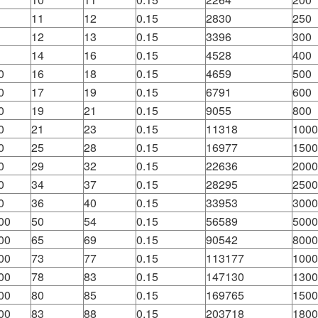
11
12
0.15
2830
250
12
13
0.15
3396
300
14
16
0.15
4528
400
0
16
18
0.15
4659
500
0
17
19
0.15
6791
600
0
19
21
0.15
9055
800
0
21
23
0.15
11318
1000
0
25
28
0.15
16977
1500
0
29
32
0.15
22636
2000
0
34
37
0.15
28295
2500
0
36
40
0.15
33953
3000
00
50
54
0.15
56589
5000
00
65
69
0.15
90542
8000
00
73
77
0.15
113177
1000
00
78
83
0.15
147130
1300
00
80
85
0.15
169765
1500
00
83
88
0.15
203718
1800