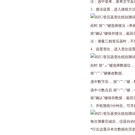
注：选中菜单，菜单文字反
3
、接法设置，进入接线方
此时
按
"
↑
"
键选择接法（单
按
"
确认
"
键保存接法，返回
注：测量三相变压器时，不
4
、设置变比，进入变比设
此时
按
"
→
"
键选择数据位，
按
"
↑
""
↓
"
键修改数据。
选中数字后，
按
"
↑
""
↓
"
键，
选中小数点后
按
"
↑
""
↓
"
键，
按
"
确认
"
键保存数据，返回
5
、开机预热
5
分钟后，可开
每次测量完成后，仪器自动
*行左边显示本次数据在历