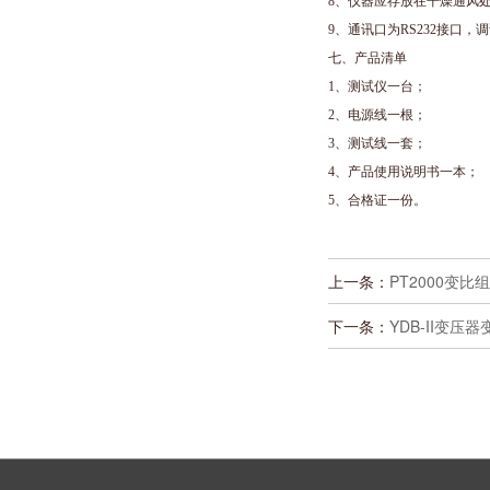
8
、仪器应存放在干燥通风
9
、通讯口为
RS232
接口，调
七、产品清单
1
、测试仪一台；
2
、电源线一根；
3
、测试线一套；
4
、产品使用说明书一本；
5
、合格证一份。
上一条：
PT2000变比
下一条：
YDB-II变压