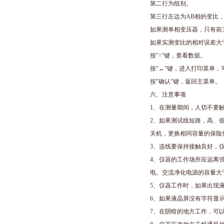
第二行为组别。
第三行左边为
AB
相的变比
如果测单相变压器，只有前
如果实测变比的相对误差大
按
"
↑
"
键，查看数据。
按
"
←
"
键，进入打印菜单，
按
"
确认
"
键，返回主菜单。
六、注意事项
1
、在测量期间，人切不要
2
、如果测试线短路，高、
关机，更换相同容量的保险
3
、连线要保持接触良好，
4
、仪器的工作场所应远离
电。交流净化电源的容量大
5
、仪器工作时，如果出现
6
、如果液晶屏没有字符显
7
、在阴暗的地方工作，可