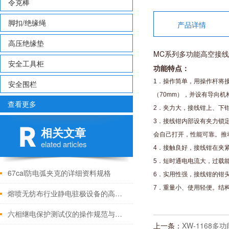
令克棒
脚扣/绝缘绳
产品详情
高压绝缘垫
MC系列多功能高空接
安全工具柜
功能特点：
1．操作简单，用操作杆将
安全围栏
（70mm），并设有导向机
查看更多
2．夹力大，接线钳上、下
3．接线钳内部设有夹力锁
相关文章
会自己打开，性能可靠。推
elated articles
4．接触良好，接线钳在夹
5．短时通电电流大，过载
67cal防电弧夹克的详细资料规格
6．实用性强，接线钳的钳
7．重量小、使用轻便。结
熔喷无纺布行业静电驻极设备的高压电源
六相继电保护测试仪的操作规范与故障处理
上一条：
XW-1168多