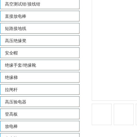
高空测试钳/接线钳
直接放电棒
短路接地线
高压绝缘凳
安全帽
绝缘手套/绝缘靴
绝缘梯
拉闸杆
高压验电器
登高板
放电棒