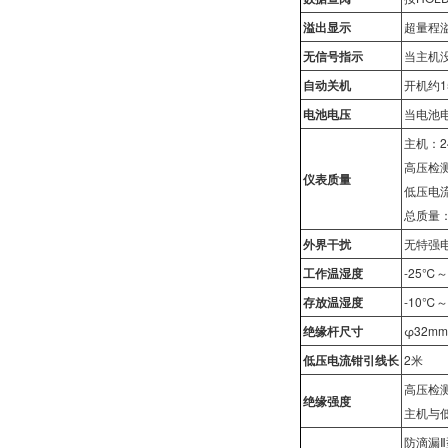
溢出显示
超量程溢
无信号指示
当主机
自动关机
开机约
电池电压
当电池
主机：2
高压检测
仪表质量
低压电流
总质量：
外界干扰
无特强电
工作温湿度
-25℃
存放温湿度
-10℃
绝缘杆尺寸
φ32mm
低压电流钳引线长
2米
高压检测
绝缘强度
主机与低
防滴漏