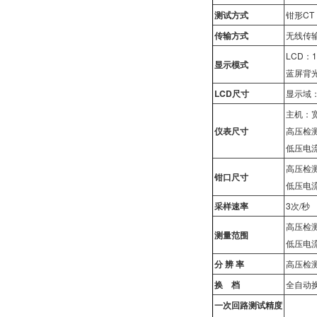
测试方式
钳形CT
传输方式
无线传
LCD：12
显示模式
蓝屏背
LCD
尺寸
显示域：
主机：宽
仪表尺寸
高压检测
低压电流
高压检测
钳口尺寸
低压电流
采样速率
3次/秒
高压检测
测量范围
低压电流
分 辨 率
高压检测
换 档
全自动
一次回路测试精度