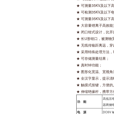
★ 可测量35KV及以
★ 可检测35KV及以
★ 可测量35KV及以
★ 大容量锂离子高效能
★ 闭口钳式设计，比
★ 长U形钳口，被测物
★ 无线传输距离远，
★ 采用特殊处理方法
★ 可存储测量结果；
★ 真时钟功能；
★ 图形化宽温、宽视
★ 全汉字显示，提示清
★ 触摸式按键，方便的
★ 伸缩绝缘杆，携带方
高低压
功 能
器两侧
电 源
DC6V 