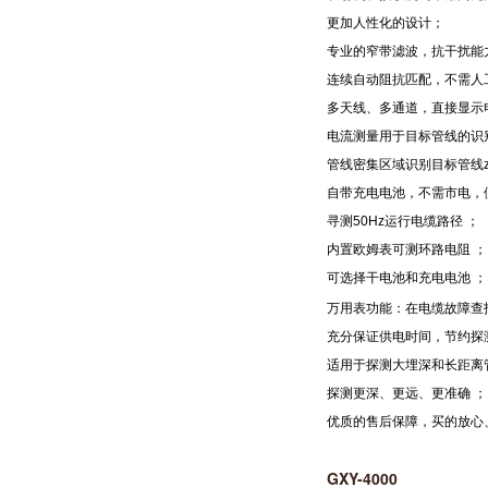
更加人性化的设计；
专业的窄带滤波，抗干扰能力
连续自动阻抗匹配，不需人
多天线、多通道，直接显示
电流测量用于目标管线的识
管线密集区域识别目标管线z
自带充电电池，不需市电，
寻测50Hz运行电缆路径 ；
内置欧姆表可测环路电阻 ；
可选择干电池和充电电池 ；
万用表功能：在电缆故障查
充分保证供电时间，节约探
适用于探测大埋深和长距离
探测更深、更远、更准确 ；
优质的售后保障，买的放心
GXY-4000