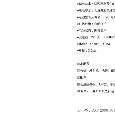
●输出功率：随匹配负荷0.6
●液晶显示：大屏幕彩色液
●电池型号及寿命：6节1号
●过热过流：自动保护
●电池状态：图形显示；
●充电器：220伏，50-6
●体积：16×16×39 CM3
●重量：3.6kg;
标准配置：
接收机、发射机、地钎、仪
选配件：
耦合感应夹钳、A字架、车
质量保证：客户购机之日起
上一条：
GXY-2000