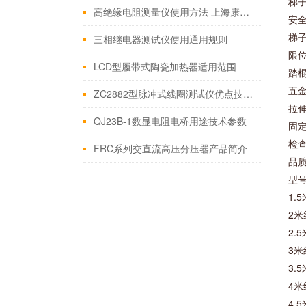
梯
高绝缘电阻测量仪使用方法 上海康登电气科技有限公司
安
梯
三相继电器测试仪使用通用规则
限
LCD型履带式陶瓷加热器适用范围
踏
五
ZC2882型脉冲式线圈测试仪优点技术参数
拉
QJ23B-1数显电阻电桥用途技术参数
固定
检
FRC系列交直流高压分压器产品简介
品
型号
1.5
2米
2.5
3米
3.5
4米
4.5