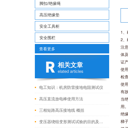
脚扣/绝缘绳
高压绝缘垫
安全工具柜
1
安全围栏
2
注意
查看更多
体
证
相关文章
使
elated articles
检
使
电工知识：机房防雷接地电阻测试仪
有
高压直流放电棒使用方法
当
用
三相短路高压接地线 概括
绝
梯
变压器绕组变形测试试验的目的及周期