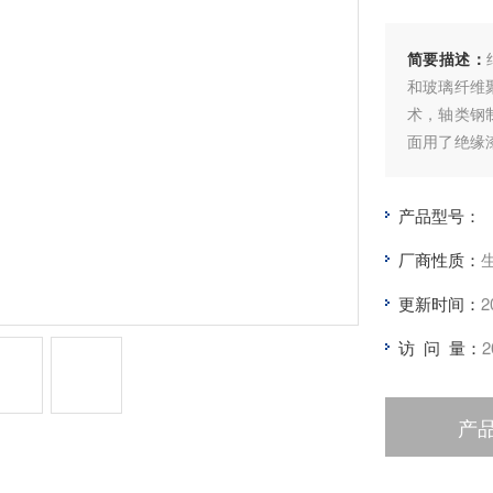
简要描述：
和玻璃纤维
术，轴类钢
面用了绝缘
部件外形无
耐腐蚀
产品型号：
厂商性质：
更新时间：
2
访 问 量：
2
产