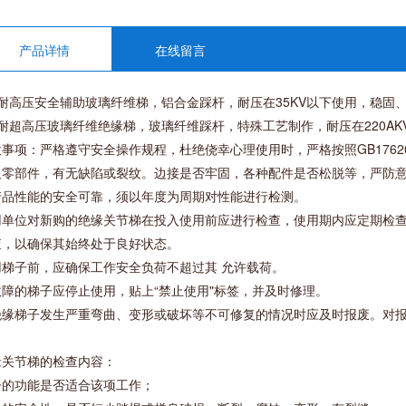
产品详情
在线留言
、耐高压安全辅助玻璃纤维梯，铝合金踩杆，耐压在35KV以下使用，稳固
、耐超高压玻璃纤维绝缘梯，玻璃纤维踩杆，特殊工艺制作，耐压在220AK
事项：严格遵守安全操作规程，杜绝侥幸心理使用时，严格按照GB1762
及零部件，有无缺陷或裂纹。边接是否牢固，各种配件是否松脱等，严防
产品性能的安全可靠，须以年度为周期对性能进行检测。
用单位对新购的绝缘关节梯在投入使用前应进行检查，使用期内应定期检
查，以确保其始终处于良好状态。
用梯子前，应确保工作安全负荷不超过其 允许载荷。
故障的梯子应停止使用，贴上“禁止使用"标签，并及时修理。
绝缘梯子发生严重弯曲、变形或破坏等不可修复的情况时应及时报废。对报
。
缘关节梯的检查内容：
子的功能是否适合该项工作；