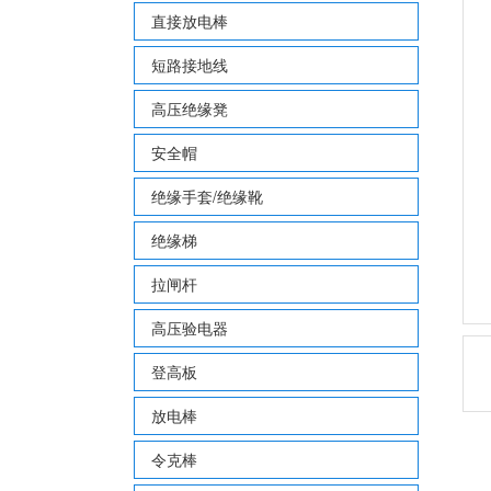
直接放电棒
短路接地线
高压绝缘凳
安全帽
绝缘手套/绝缘靴
绝缘梯
拉闸杆
高压验电器
登高板
放电棒
令克棒