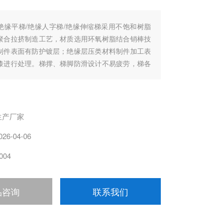
绝缘平梯/绝缘人字梯/绝缘伸缩梯采用不饱和树脂
聚合拉挤制造工艺，材质选用环氧树脂结合销棒技
制件表面有防护镀层；绝缘层压类材料制件加工表
漆进行处理。梯撑、梯脚防滑设计不易疲劳，梯各
尖锐棱角，安全程度高，绝缘性能强；吸水力低，
生产厂家
026-04-06
004
品咨询
联系我们