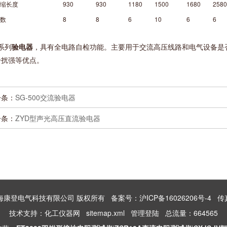
缩长度
930
930
1180
1500
1680
2580
数
8
8
6
10
6
6
：
系列
验电器
，具有全电路自检功能。主要用于交流高压线路和电气设备是
干扰强等优点。
一条：
SG-500交流验电器
一条：
ZYD型声光高压直流验电器
026 上海康登电气科技有限公司 版权所有
备案号：沪ICP备16026206号-4
传真：
技术支持：
化工仪器网
sitemap.xml
管理登陆
总流量：664565