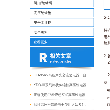
脚扣/绝缘绳
高压绝缘垫
G
安全工具柜
G
特点
安全围栏
电
查看更多
统
相关文章
2.
elated articles
2
a 
GD-35KV高压声光交流验电器：自检校准铸就“零误判”安全防线
2
型
YDQ-III系列棒状伸缩性高压验电器 技术参数
电压
正确使用275HP感应式高压验电器
分
探讨高压交流验电器使用方法及注意事项
回