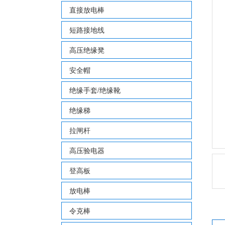
直接放电棒
短路接地线
高压绝缘凳
安全帽
绝缘手套/绝缘靴
绝缘梯
拉闸杆
高压验电器
登高板
放电棒
令克棒