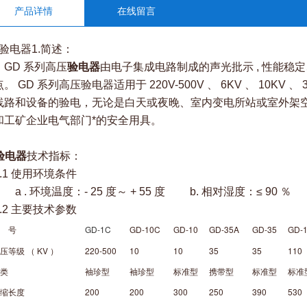
产品详情
在线留言
D验电器1.简述：
D 系列高压
验电器
由电子集成电路制成的声光批示 , 性能
。 GD 系列高压验电器适用于 220V-500V 、 6KV 、 10KV 、 35
线路和设备的验电，无论是白天或夜晚、室内变电所站或室外架
和工矿企业电气部门*的安全用具。
验电器
技术指标：
.1 使用环境条件
. 环境温度：- 25 度～ + 55 度 b. 相对湿度：≤ 90 ％
.2 主要技术参数
 号
GD-1C
GD-10C
GD-10
GD-35A
GD-35
GD-
等级 （ KV ）
220-500
10
10
35
35
110
类
袖珍型
袖珍型
标准型
携带型
标准型
标准
缩长度
200
200
300
250
390
530