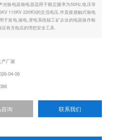
声光验电器验电器适用于额定频率为50Hz,电压等
35KV 110KV 220KV的交流电压,作直接接触式验电
适用于发电,输电,变电系统核工矿企业的电器操作检
验证有无电压的理想安全工具.
生产厂家
026-04-06
086
品咨询
联系我们