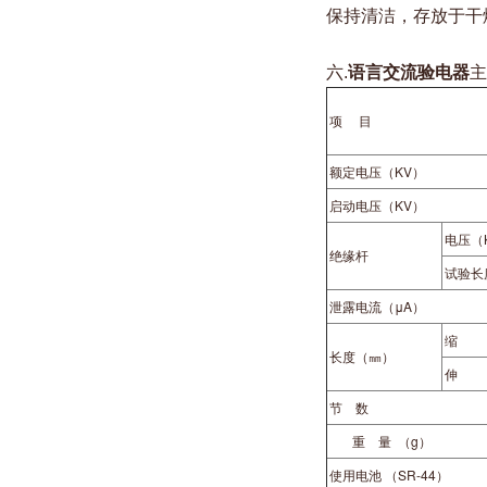
保持清洁，存放于干
六.
语言交流验电器
主
项 目
额定电压（KV）
启动电压（KV）
电压（
绝缘杆
试验长
泄露电流（μA）
缩
长度（㎜）
伸
节 数
重 量 （g）
使用电池 （SR-44）