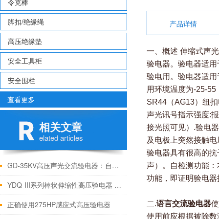
令克棒
脚扣/绝缘绳
产品详情
高压绝缘垫
一、概述 伸缩式声
安全工具柜
验电器。验电器适用于
验电用。验电器适用
安全围栏
用环境温度为-25-
查看更多
SR44（AG13）纽扣
声光讯号指示强度:报
相关文章
接光照可见）.验电
elated articles
及电极上突然接触电压
验电器具有很高的抗
GD-35KV高压声光交流验电器：自检校准铸就“零误判”安全防线
声）。自检测功能：
功能，即证明验电器
YDQ-III系列棒状伸缩性高压验电器 技术参数
正确使用275HP感应式高压验电器
二.
语言交流验电器
使
使用前应根据被除数