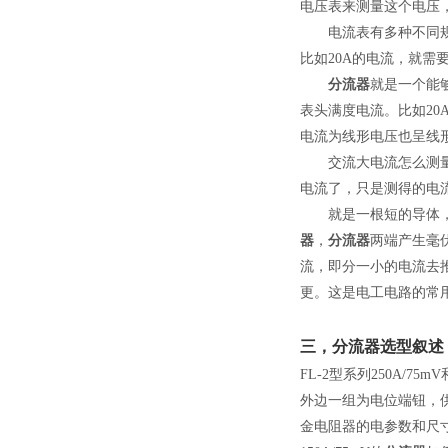
电压表来测量这个电压
电流表有多种不同规格
比如20A的电流，就需要
分流器
就是一个能
表头满度电流。比如20
电流为线形电压也呈线
交流大电流怎么测量呢
电流了，只是测得的电
就是一根短的导体，可
器
，
分流器
两端产生毫
流，即分一小的电流去推
更。这是电工电路的常
三，
分流器
选型叙述
FL-2型系列250A/75mV和
外边一组为电位端钮，
金电阻器的电参数和尺