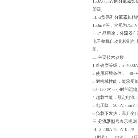
150A/75mV的
分流器
如
塑级)
FL-2型系列
分流器
其精度
150mV等，常规为75m
一.产品用途：
分流器
广
电子整机自动化控制的电
组。
二.主要技术参数：
1.准确度等级：5~4000A:0
2.使用环境条件： -40~
3.耐机械性能：能承受加
80~120 次 6 小时的
4.超载性能：额定电流 1
5.电压降：50mV,75mV,10
6.负载下发热：温升变化趋
三.
分流器
型号表示规则
FL-2 200A 75mV 0.5％
（型号） （电流） （