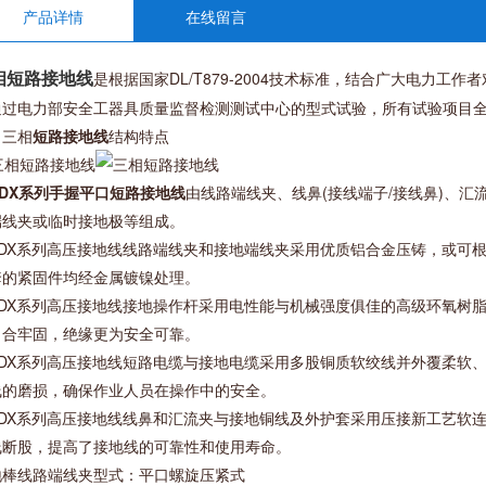
产品详情
在线留言
是根据国家DL/T879-2004技术标准，结合广大电力工
相短路接地线
通过电力部安全工器具质量监督检测测试中心的型式试验，所有试验项目
、三相
短路接地线
结构特点
JDX系列手握平口短路接地线
由线路端线夹、线鼻(接线端子/接线鼻)、汇
端线夹或临时接地极等组成。
. JDX系列高压接地线线路端线夹和接地端线夹采用优质铝合金压铸，或可
套的紧固件均经金属镀镍处理。
. JDX系列高压接地线接地操作杆采用电性能与机械强度俱佳的高级环氧
，合牢固，绝缘更为安全可靠。
. JDX系列高压接地线短路电缆与接地电缆采用多股铜质软绞线并外覆柔
线的磨损，确保作业人员在操作中的安全。
 JDX系列高压接地线线鼻和汇流夹与接地铜线及外护套采用压接新工艺软
线断股，提高了接地线的可靠性和使用寿命。
地棒线路端线夹型式：平口螺旋压紧式