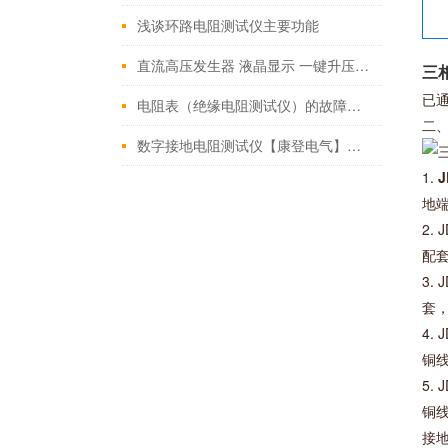
浅谈环路电阻测试仪主要功能
直流高压发生器 液晶显示 一键升压60KV
三
已
电阻表（绝缘电阻测试仪）的故障解决办法
二
数字接地电阻测试仪【康登电气】解读试验步骤
1.
地
2
配
3
套
4
铜
5.
铜
接