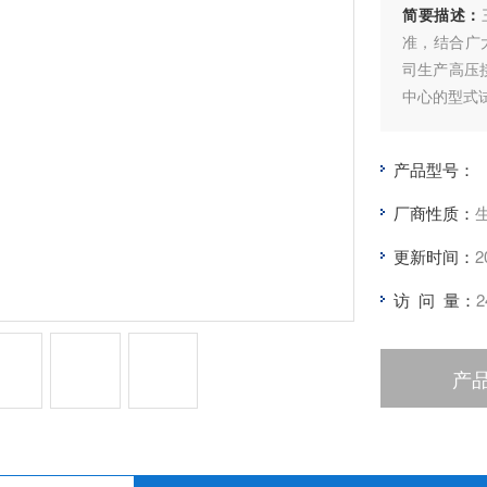
简要描述：
准，结合广
司生产高压
中心的型式
产品型号：
厂商性质：
更新时间：
2
访 问 量：
2
产