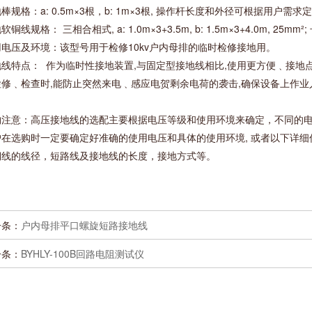
棒规格：a: 0.5m×3根，b: 1m×3根, 操作杆长度和外径可根据用户需求
软铜线规格： 三相合相式, a: 1.0m×3+3.5m, b: 1.5m×3+4.0m, 
用电压及环境：该型号用于检修10kv户内母排的临时检修接地用。
地线特点： 作为临时性接地装置,与固定型接地线相比,使用更方便﹑接地
检修﹑检查时,能防止突然来电﹑感应电贺剩余电荷的袭击,确保设备上作业
购注意：高压接地线的选配主要根据电压等级和使用环境来确定，不同的电压
户在选购时一定要确定好准确的使用电压和具体的使用环境, 或者以下详细信
铜线的线径，短路线及接地线的长度，接地方式等。
一条：
户内母排平口螺旋短路接地线
一条：
BYHLY-100B回路电阻测试仪