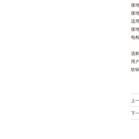
接地
接地
适
接
电
选
用
软
上
下