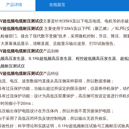
产品详情
在线留言
KV超低频电缆耐压测试仪
主要是针对35kV及以下电压电缆、电机等的非
KV超低频电缆耐压测试仪
主要使用于35kV及以下PE（聚乙烯）／XLP
缆检修部门。接合了现代数字变频*技术，采用微机控制，升压、降压、测
、大屏幕液晶显示，清晰直观、且能显示输出波形、打印试验报告。
KV超低频电缆耐压测试仪
产品别称
频高压发生器、0.1Hz超低频高压发生器、程控超低频高压发生器、超低
低频耐压测试仪
KV超低频电缆耐压测试仪
产品特征
 电流、电压、波形数据均直接从高压侧采样获得，所以数据准确；
 具有过压保护功能，当输出超过所设定的限压值时，仪器将停机保护，动作
 具有过流保护功能：设计为高低压双重保护，高压侧可按设定值进行停机
时间都小于20ms；
 高压输出保护电阻设计在升压体内，所以外面不需另接保护电阻；
 由于采用了高低压闭环负反馈控制电路，所以输出无容升效应。
 等效性好：科学理论和实践证明，0.1Hz超低频耐压试验与工频耐压试验