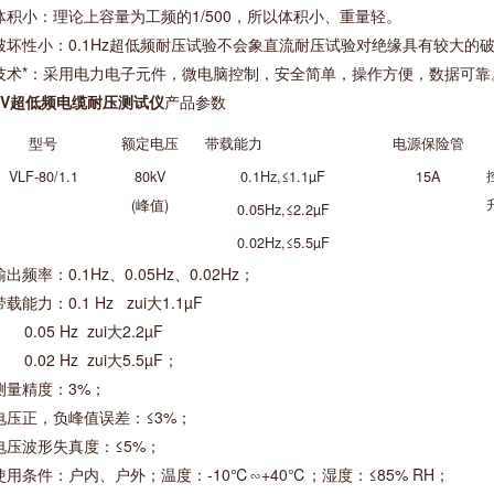
体积小：理论上容量为工频的1/500，所以体积小、重量轻。
 破坏性小：0.1Hz超低频耐压试验不会象直流耐压试验对绝缘具有较大
 技术*：采用电力电子元件，微电脑控制，安全简单，操作方便，数据可靠
KV超低频电缆耐压测试仪
产品参数
型号
额定电压
带载能力
电源保险管
VLF
-80/1.1
80kV
0.1Hz,≤1.1µF
1
5
A
(峰值)
0.05Hz,≤
2.2
µF
0.02Hz,≤
5.5
µF
输出频率：0.1Hz、0.05Hz、0.02Hz；
带载能力：0.1 Hz zui大1.1µF
05 Hz zui大2.2µF
02 Hz zui大5.5µF；
测量精度：3%；
电压正，负峰值误差：≤3%；
电压波形失真度：≤5%；
使用条件：户内、户外；温度：-10℃∽+40℃；湿度：≤85% RH；