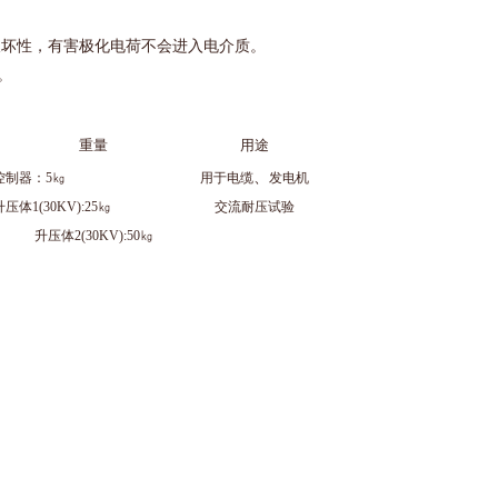
的破坏性，有害极化电荷不会进入电介质。
。
重量
用途
、
控制器：5㎏
用于电缆
发电机
升压体1(30KV):25㎏
交流耐压试验
升压体2(30KV):50㎏