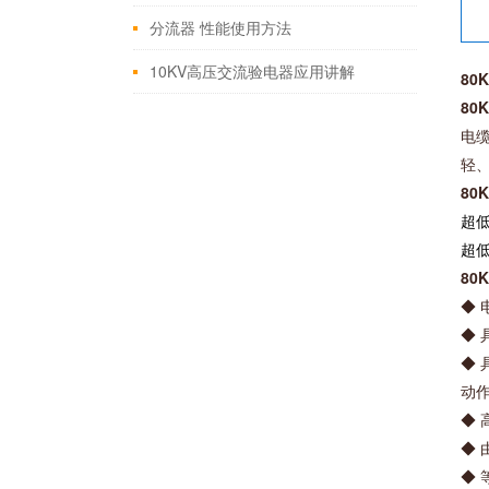
分流器 性能使用方法
10KV高压交流验电器应用讲解
80
80
电
轻
80
超低
超
80
◆
◆
◆
动作
◆
◆
◆