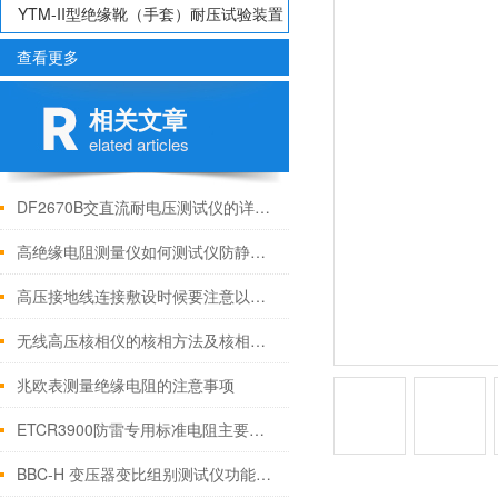
YTM-II型绝缘靴（手套）耐压试验装置
（手动）
查看更多
相关文章
elated articles
DF2670B交直流耐电压测试仪的详细介绍
高绝缘电阻测量仪如何测试仪防静电材料
高压接地线连接敷设时候要注意以下流程
无线高压核相仪的核相方法及核相试验
兆欧表测量绝缘电阻的注意事项
ETCR3900防雷专用标准电阻主要功能
BBC-H 变压器变比组别测试仪功能特点参数