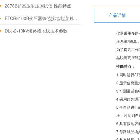
2678B超高压耐压测试仪 性能特点
产品详情
ETCR8100B变压器铁芯接地电流测试仪x性能特点
DLJ-2-10kV短路接地线技术参数
仪器采用多路
压系统*隔离
为了提高工作
品脱离高压试
性能特点：
1.
同时进行8
2.
显示信息量
3.
可测量试验
4.
采用红外通
5.
全自动进行
压，时间到自
6.
具有接地容
7.
每路试品均
8.
具有过压、