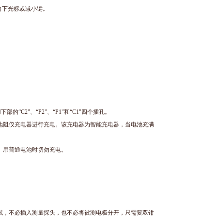
向下光标或减小键。
C2"、“P2"、“P1"和“C1"四个插孔。
地阻仪充电器进行充电。该充电器为智能充电器，当电池充满
。用普通电池时切勿充电。
试，不必插入测量探头，也不必将被测电极分开，只需要双钳