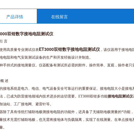
产品详情
在线留言
3000双钳数字接地电阻测试仪
引 言
ET3000双钳数字接地电阻测试仪
使用高质量专业测试仪表
，该仪器用于接地电
地电阻和电气安装测试设备的生产和开发经验设计并制造。
种手持式的接地测量仪。仪器配备有测试所必需的附件。操作简单、直观，操作者只
 概 述
的接地系统是电力、电信、电气设备安全可靠运行的重要保证。接地电阻大小是接地
法，已成为防雷接地领域内技术进步的迫切需要。ET3000双钳多功能
接地电阻测试仪
加油站、工厂接地网、避雷针等。
器除了具有传统打辅助地极测接地电阻的功能外，还具备了无辅助地极测量的*功能
量技术无需打辅助地极，也无需将接地体与负载隔离，实现了在线测量。在单点接地
量。