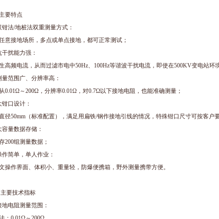
主要特点
双钳法/地桩法双重测量方式：
任意接地场所，多点或单点接地，都可正常测试；
抗干扰能力强：
生高频电流，从而过滤市电中50Hz、100Hz等谐波干扰电流，即使在500KV变电站
测量范围广、分辨率高：
从0.01Ω～200Ω，分辨率0.01Ω，对0.7Ω以下接地电阻，也能准确测量；
大钳口设计：
直径50mm（标准配置），满足用扁铁/钢作接地引线的情况，特殊钳口尺寸可按客户
大容量数据存储：
存200组测量数据；
操作简单，单人作业：
文操作界面、体积小、重量轻，防爆便携箱，野外测量携带方便。
、
主要技术指标
接地电阻测量范围：
：0.01Ω～200Ω