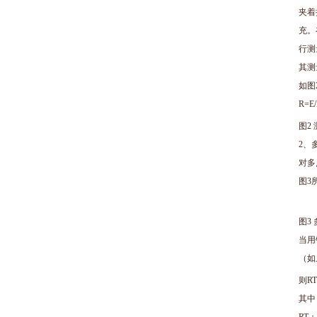
夹着
充。
行测
其测
如图
R=
图2
2、
对多
图3
图3
当用
（如
则RT
其中