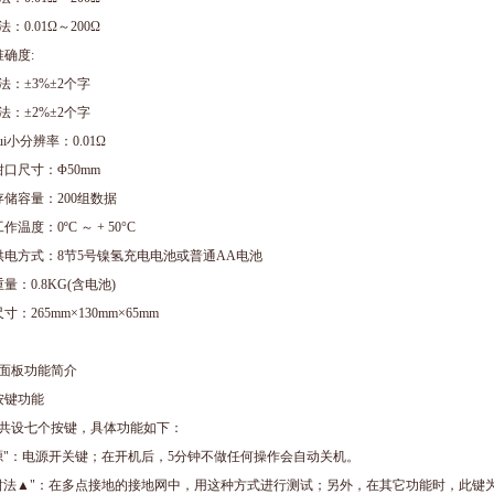
：0.01Ω～200Ω
准确度:
法：±3%±2个字
法：±2%±2个字
ui小分辨率：0.01Ω
钳口尺寸：Φ50mm
存储容量：200组数据
作温度：0ºC ～ + 50°C
供电方式：8节5号镍氢充电电池或普通AA电池
重量：0.8KG(含电池)
寸：265mm×130mm×65mm
面板功能简介
按键功能
共设七个按键，具体功能如下：
源"：电源开关键；在开机后，5分钟不做任何操作会自动关机。
钳法▲"：在多点接地的接地网中，用这种方式进行测试；另外，在其它功能时，此键