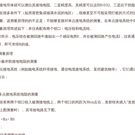
接地导体就可以测出其接地电阻。二是精度高。其精度可以达到0.01Ω。三是抗干
在很多条件下（如房屋密集或铺满水泥的地区），很难甚至不可能采用打桩的方式对
量。该测量原理的的不足是：不能够直接对单点接地系统的测量。在单点接地系统中
量原理简述如下：本仪表配有两个钳口：电压钳和电流钳。
2所示，电压钳在被测回路中激励出一个感应电势E，并在被测回路产生电流I，仪表通
E/I，即可求得R的值。
 测量原理
多极并联接地电阻的测量
点接地系统（例如输电系统杆塔接地、通信电缆接地系统、某些建筑物等），它们通
所示：
 多点接地系统地阻的测量
钳表将两个钳口钳入被测接地线上，两个钳口的间距为30cm左右，发射钳夹插入“发射
上图测量时）， 其等效电路见下图。
 =Rx+ R0
：