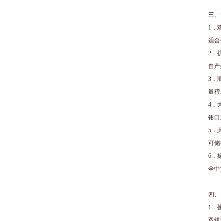
三、
1．
适合
2．
自产
3．
量程
4．
钳口
5．
可储
6．
全中
四
1．
双钳法