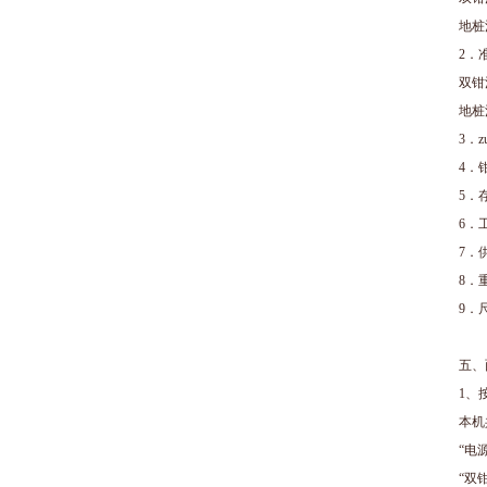
地桩法
2．
双钳
地桩
3．z
4．
5．
6．工
7．
8．
9．尺
五、
1、
本机
“电
“双