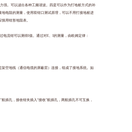
扰能力强。可以滤出各种工频谐波。四是可以作为打地桩方式的补
接地电阻的测量，使用双钳口测试原理，可以不用打接地桩进
应慎用钳形地阻表。
过电流钳可以测得I值。通过对E、I的测量，由欧姆定律：
过架空地线（通信电缆的屏蔽层）连接，组成了接地系统。如
"航插孔，接收钳夹插入“接收"航插孔，两航插孔不可互换，