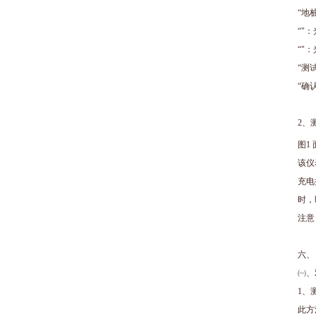
“地
“"
“"
“测
“确
2、
图1
该仪
充电
时，
注意
六、
㈠、
1、
此方