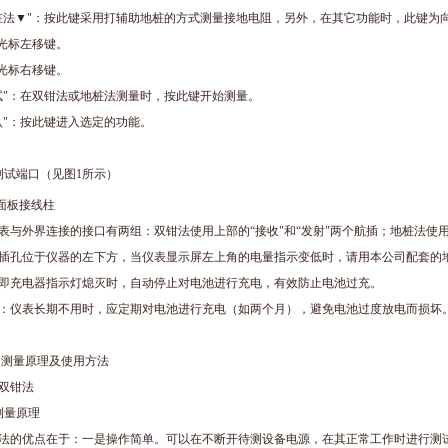
桩法▼"：按此键采用打辅助地桩的方式测量接地电阻，另外，在其它功能时，此键为
：光标左移键。
：光标右移键。
试"：在双钳法或地桩法测量时，按此键开始测量。
认"：按此键进入选定的功能。
测试端口（见图1所示）
 面板接线柱
表与外界连接的接口有两组：双钳法使用上部的“接收"和“发射"两个航插；地桩法使用下部的“
插孔位于仪器的左下方，当仪表显示屏左上角的电量指示变低时，请用本公司配套的
即充电器指示灯熄灭时，自动停止对电池进行充电，有效防止电池过充。
：仪表长期不用时，应定期对电池进行充电（如两个月），避免电池过度放电而损坏
 测量原理及使用方法
双钳法
测量原理
法的优点在于：一是操作简单。可以在不断开待测设备电源，在其正常工作时进行测