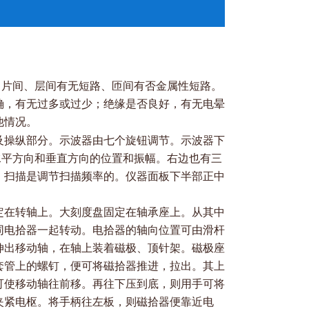
片间、层间有无短路、匝间有否金属性短路。
确，有无过多或过少；绝缘是否良好，有无电晕
他情况。
及操纵部分。示波器由七个旋钮调节。示波器下
水平方向和垂直方
向的位置和振幅。右边也有三
。扫描是调节扫描频率的。
仪器面板下半部正中
定在转轴上。大刻度盘固定在轴承座上。从其中
同电拾器一起转
动。电拾器的轴向位置可由滑杆
伸出移动轴，在轴上装着磁极、顶
针架。磁极座
套管上的螺钉，便可将磁拾器推进，拉出。其上
可使移动轴往前移。再往下压到底，则用手可将
夹紧电枢。将手柄往
左板，则磁拾器便靠近电