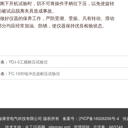
当阁下开机试验时，切不可将操作手柄往下压，以免使旋转
的被试品脱离夹具造成事故。
请做好仪器的保养工作，严防受潮、受振。凡有转动、滑动
部分均应经常加油、防锈，使仪器保持优良检验状态。
一条：
YDJ-3工频耐压试验仪
一条：
FC-10对地冲击波耐压试验仪
026 上海康登电气科技有限公司 版权所有
备案号：沪ICP备16026206号-4
传真：
技术支持：
化工仪器网
sitemap.xml
管理登陆
总流量：663748