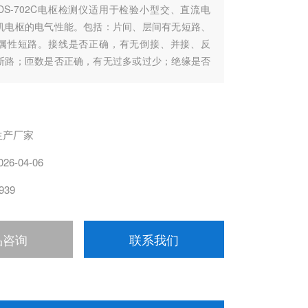
DS-702C电枢检测仪适用于检验小型交、直流电
机电枢的电气性能。包括：片间、层间有无短路、
属性短路。接线是否正确，有无倒接、并接、反
断路；匝数是否正确，有无过多或过少；绝缘是否
电晕放电、气隙放电；进行耐压试验，对地绝缘是
穿以及其他情况。
生产厂家
026-04-06
939
品咨询
联系我们