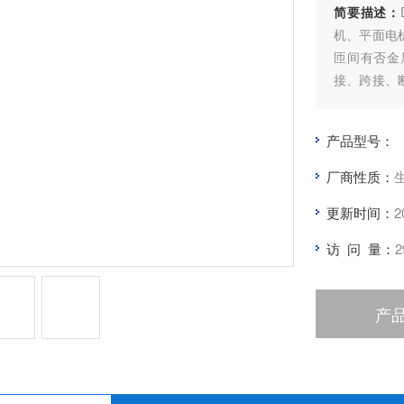
简要描述：
机、平面电
匝间有否金
接、跨接、
良好，有无
否短路或击
产品型号：
厂商性质：
更新时间：
2
访 问 量：
2
产