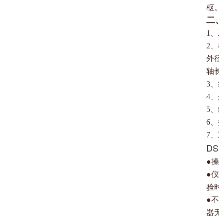
枢
二
1、
2
外径
轴长
3、
4、
5
6
7、
D
●
●
验
●
器