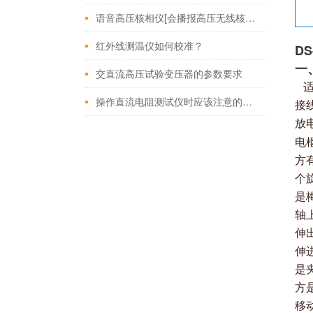
语音高压核相仪[会播报高压无线核相仪]
红外线测温仪如何校准？
D
一
交直流高压试验变压器的参数要求
适
操作直流电阻测试仪时应该注意的几个要点
接
放
电
方
个
是
轴
伸
伸
是
方
移