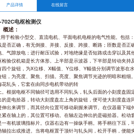
产品详情
在线留言
S-702C电枢检测仪
、概述：
用于检验小型交、直流电机、平面电机电枢的电气性能。包括：
线是否正确，有无倒接、并接、反接、跨接、断路；匝数是否正
电、气隙放电；进行耐压试验，对地绝缘是否短路或击穿以及其
枢检验仪机箱是长方体形。上半部是示波器，下半部是转动
夹持
有四个旋钮，
为X位移、X幅值、Y位移、Y幅值分别调节波形在
旋钮，为亮度、聚焦、扫描。亮度、
聚焦调节光迹的明暗和粗细
梅花轧头，它套在由同步电机带动的转
上。根据电枢不同轴径可选用不同轧头，轧头后面的小刻度盘固
出的是电拾器，
转动大刻度盘左上角的旋钮，便可使大刻度盘连
进伸出来调节，而其径向位置可
移动刷握来调节。在仪器最下端
夹紧在轴上的，其位置可移动。在轴左边伸出
的是磁拾器。松动
是一有机玻璃指标片。仪器右边有一操纵手柄。将手柄往下压，
动轴拉出或推进。
当将电枢置于顶针与轧头间，松开手柄，便能