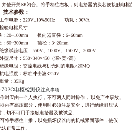
。并使开关S6闭合。将手柄往右板，则
电拾器的炭芯便接触电枢的
、技术参数：
工作电源：220V±10%50Hz 功耗：90VA
、检验电枢尺寸：
：20~100mm 换向器直径：6~60mm
：60~300mm 轴径：3~20mm
绝缘试验电压：550V、1000V、1500V、2000V
外型尺寸：550×340×450（深×宽×高）
、绝缘电阻：交流电线与机壳间的电阻>20MQ
、抗电强度：标准冲击波3750V
重量：35Kg
S-702C电枢检测仪
注意事项
操作时应由一个人执行，不可两人同时操作，’以免产生事故。
仪器内有高压部分，使用时必须注意安全，进行绝缘耐压试
时，切不可用手接触电拾器及被试品。
不可将手柄往上推，以免损坏仪器内的机械紧固部件，使仪
无法正常工作。