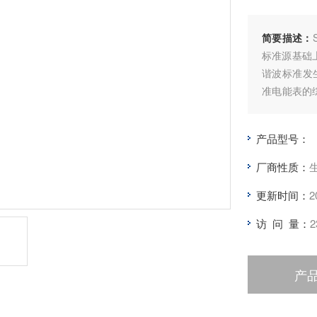
简要描述：
标准源基础
谐波标准发生
准电能表的
色液晶显示
精度A/D等
产品型号：
输出覆盖范
厂商性质：
更新时间：
2
访 问 量：
2
产