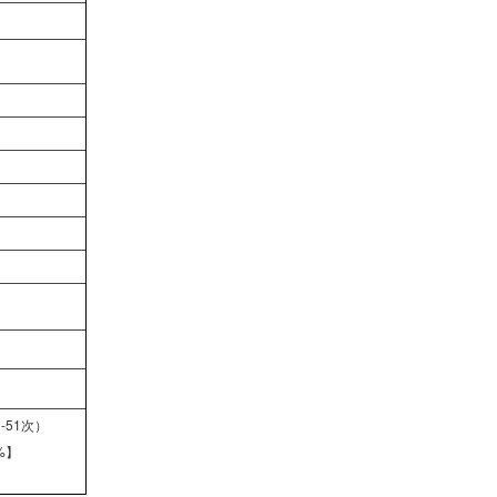
1-51次）
%】