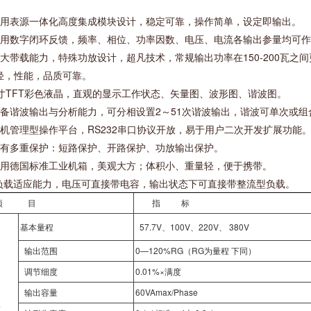
.采用表源一体化高度集成模块设计，稳定可靠，操作简单，设定即输出。
.采用数字闭环反馈，频率、相位、功率因数、电压、电流各输出参量均可
超大带载能力，特殊功放设计，超凡技术，常规输出功率在150-200瓦之
i轻，性能，品质可靠。
7寸TFT彩色液晶，直观的显示工作状态、矢量图、波形图、谐波图。
.具备谐波输出与分析能力，可分相设置2～51次谐波输出，谐波可单次或
微机管理型操作平台，RS232串口协议开放，易于用户二次开发扩展功能
.具有多重保护：短路保护、开路保护、功放输出保护。
.采用德国标准工业机箱，美观大方；体积小、重量轻，便于携带。
.*负载适应能力，电压可直接带电容，输出状态下可直接带整流型负载。
项 目
指 标
基本量程
57.7V、100V、220V、 380V
输出范围
0—120%RG（RG为量程 下同）
调节细度
0.01%×满度
输出容量
60VAmax/Phase
压