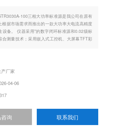
STR3030A-100三相大功率标准源是我公司在原有
上根据市场需求而推出的一款大功率大电流高精度
设备。 仪器采用*的数字闭环标准源和0.02级标
综合测量技术；采用嵌入式工控机、大屏幕TFT彩
器、DSP精密波形合成、超大规模FPGA芯片和高
一系列*器件精心设计构成。整机技术*、性能可靠、
围宽、功能齐全、操作简便，体积极小，重量极
生产厂家
026-04-06
317
品咨询
联系我们