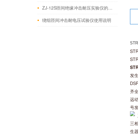
ZJ-12S匝间绝缘冲击耐压实验仪的操作就是这么简单
绕组匝间冲击耐电压试验仪使用说明
STR
ST
ST
ST
发生
DS
齐
远
号
三
生