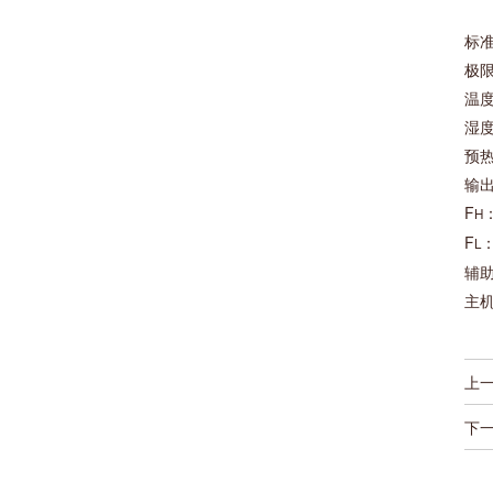
标准
极限
温度
湿度
预热
输
F
：
H
F
：
L
辅助
主机
上
下