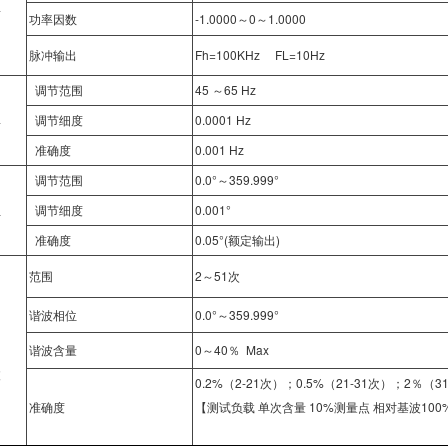
率
功率因数
-1.0000～0～1.0000
脉冲输出
Fh=100KHz FL=10Hz
调节范围
45 ～65 Hz
率
调节细度
0.0001 Hz
准确度
0.001 Hz
调节范围
0.0°～359.999°
位
调节细度
0.001°
准确度
0.05°(额定输出)
范围
2～51次
谐波相位
0.0°～359.999°
谐波含量
0～40％ Max
波
0.2%（2-21次）；0.5%（21-31次）；2％（3
准确度
【测试负载 单次含量 10%测量点 相对基波100