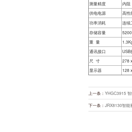
测量精度
内阻：
供电电源
高性
功率消耗
连续
存储容量
520
重 量
1.3K
通讯接口
US
尺 寸
278 
显示器
128
上一条：
YHGC3915
下一条：
JRX8130