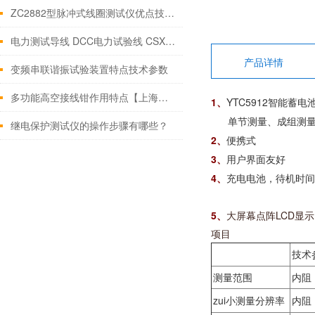
ZC2882型脉冲式线圈测试仪优点技术参数
电力测试导线 DCC电力试验线 CSX电力测试线 测试导
产品详情
变频串联谐振试验装置特点技术参数
多功能高空接线钳作用特点【上海康登电气科技有限公司】
1、
YTC5912智能
单节测量、成组测量
继电保护测试仪的操作步骤有哪些？
2、
便携式
3、
用户界面友好
4、
充电电池，待机时间
5、
大屏幕点阵LCD显示
项目
技术
测量范围
内阻：
zui小测量分辨率
内阻：