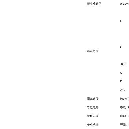
基本准确度
0.25%
L
C
显示范围
R,Z
Q
D
Δ%
测试速度
约5次
等效电路
串联, 
量程方式
自动, 
校准功能
开路、