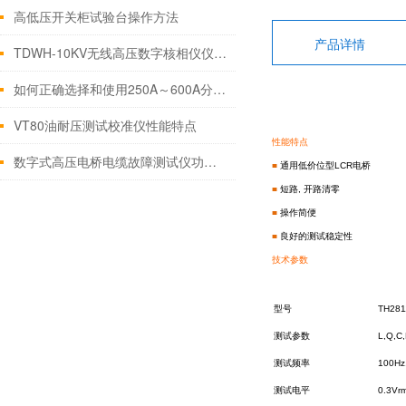
高低压开关柜试验台操作方法
产品详情
TDWH-10KV无线高压数字核相仪仪器特点
如何正确选择和使用250A～600A分流器
VT80油耐压测试校准仪性能特点
性能特点
数字式高压电桥电缆故障测试仪功能及特点
■
通用低价位型LCR电桥
■
短路, 开路清零
■
操作简便
■
良好的测试稳定性
技术参数
型号
TH281
测试参数
L,Q,C
测试频率
100Hz
测试电平
0.3Vr