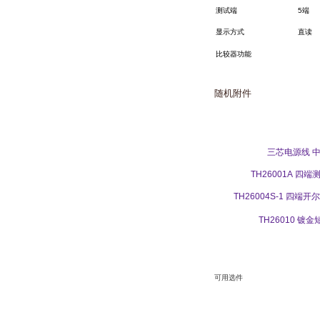
测试端
5
端
显示方式
直读
比较器功能
随机附件
三芯电源线
TH26001A
四端
TH26004S-1
四端开
TH26010
镀金
可用选件