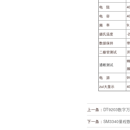
电 阻
4
电 容
4
频 率
9
摄氏温度
-
数据保持
带
二极管测试
开
通断测试
频
电 源
9
zui大显示
4
上一条：
DT9203数字
下一条：
SM3340量