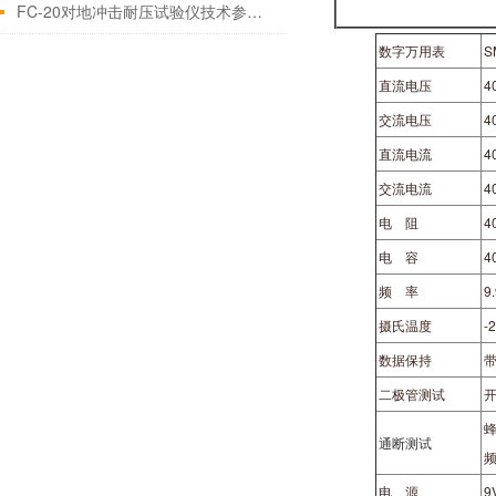
FC-20对地冲击耐压试验仪技术参数简介
数字万用表
S
直流电压
4
交流电压
4
直流电流
4
交流电流
4
电 阻
4
电 容
4
频 率
9
摄氏温度
-
数据保持
带
二极管测试
开
通断测试
频
电 源
9