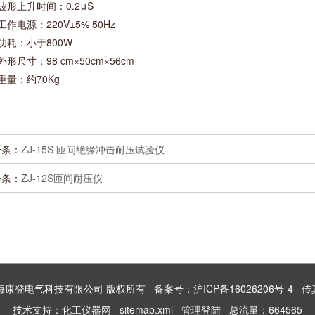
波形上升时间：0.2μS
工作电源：220V±5% 50Hz
功耗：小于800W
外形尺寸：98 cm×50cm×56cm
重量：约70Kg
一条：
ZJ-15S 匝间绝缘冲击耐压试验仪
一条：
ZJ-12S匝间耐压仪
026 上海康登电气科技有限公司 版权所有
备案号：沪ICP备16026206号-4
传真：
技术支持：
化工仪器网
sitemap.xml
管理登陆
总流量：664565