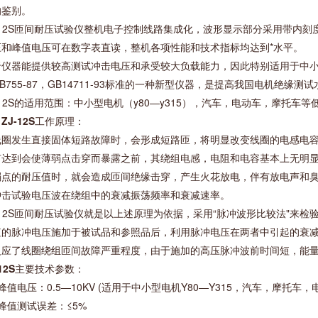
的鉴别。
J-12S匝间耐压试验仪整机电子控制线路集成化，波形显示部分采用带内
压和峰值电压可在数字表直读，整机各项性能和技术指标均达到*水平。
于仪器能提供较高测试冲击电压和承受较大负载能力，因此特别适用于中
B755-87，GB14711-93标准的一种新型仪器，是提高我国电机绝缘测
-12S的适用范围：中小型电机（y80—y315），汽车，电动车，摩托车
、
ZJ-12S
工作原理：
线圈发生直接固体短路故障时，会形成短路匝，将明显改变线圈的电感电
有达到会使薄弱点击穿而暴露之前，其绕组电感，电阻和电容基本上无明
弱点的耐压值时，就会造成匝间绝缘击穿，产生火花放电，伴有放电声和臭
冲击试验电压波在绕组中的衰减振荡频率和衰减速率。
J-12S匝间耐压试验仪就是以上述原理为依据，采用“脉冲波形比较法"来
值的脉冲电压施加于被试品和参照品后，利用脉冲电压在两者中引起的衰
反应了线圈绕组匝间故障严重程度，由于施加的高压脉冲波前时间短，能
12S
主要技术参数：
峰值电压：0.5—10KV (适用于中小型电机Y80—Y315，汽车，摩托
峰值测试误差：≤5%