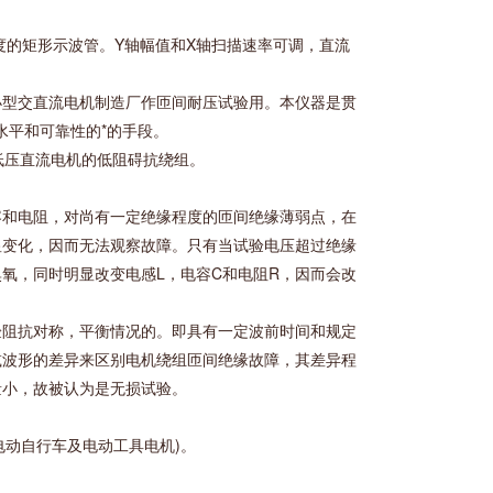
刻度的矩形示波管。Y轴幅值和X轴扫描速率可调，直流
小型交直流电机制造厂作匝间耐压试验用。本仪器是贯
试水平和可靠性的*的手段。
等低压直流电机的低阻碍抗绕组。
容和电阻，对尚有一定绝缘程度的匝间绝缘薄弱点，在
显变化，因而无法观察故障。只有当试验电压超过绝缘
氧，同时明显改变电感L，电容C和电阻R，因而会改
检验阻抗对称，平衡情况的。即具有一定波前时间和规定
减波形的差异来区别电机绕组匝间绝缘故障，其差异程
量小，故被认为是无损试验。
车，电动自行车及电动工具电机)。