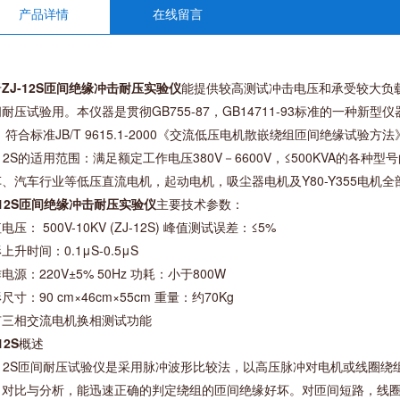
产品详情
在线留言
于
ZJ-12S
匝间绝缘冲击耐压实验仪
能提供较高测试冲击电压和承受较大负
耐压试验用。本仪器是贯彻GB755-87，GB14711-93标准的一种
 符合标准JB/T 9615.1-2000《交流低压电机散嵌绕组匝间绝缘试验方法
-12S的适用范围：满足额定工作电压380V－6600V，≤500KVA的各
、汽车行业等低压直流电机，起动电机，吸尘器电机及Y80-Y355电机全
12S
匝间绝缘冲击耐压实验仪
主要技术参数：
电压： 500V-10KV (ZJ-12S) 峰值测试误差：≤5%
上升时间：0.1μS-0.5μS
电源：220V±5% 50Hz 功耗：小于800W
尺寸：90 cm×46cm×55cm 重量：约70Kg
有三相交流电机换相测试功能
12S
概述
J-12S匝间耐压试验仪是采用脉冲波形比较法，以高压脉冲对电机或线圈
，对比与分析，能迅速正确的判定绕组的匝间绝缘好坏。对匝间短路，线