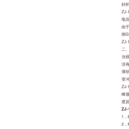
好
Z
电
由
彻G
ZJ
二
当
没
薄
变
Z
峰
度
ZJ-
1，
2，