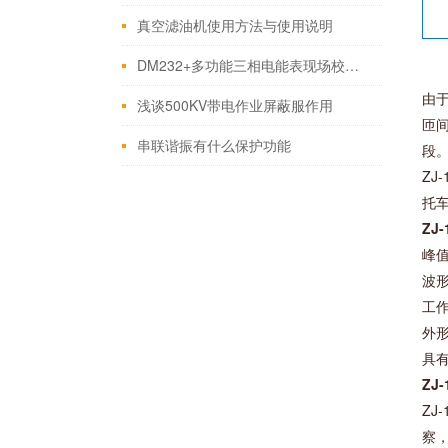
真空滤油机使用方法与使用说明
DM232+多功能三相电能表现场校验仪主要特点
由
浅谈500KV带电作业屏蔽服作用
匝间
串联谐振有什么保护功能
段。
ZJ
托车
ZJ-
峰值
波形
工作
外形
具
ZJ-
Z
察