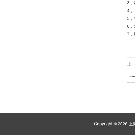
3，
4，
5，
6，
7，
上
下
Copyright © 2